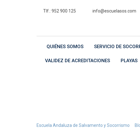
Skip
Tlf.: 952 900 125
info@escuelasos.com
to
content
QUIÉNES SOMOS
SERVICIO DE SOCOR
VALIDEZ DE ACREDITACIONES
PLAYAS
Etiqueta:
socor
>
Escuela Andaluza de Salvamento y Socorrismo
Bl