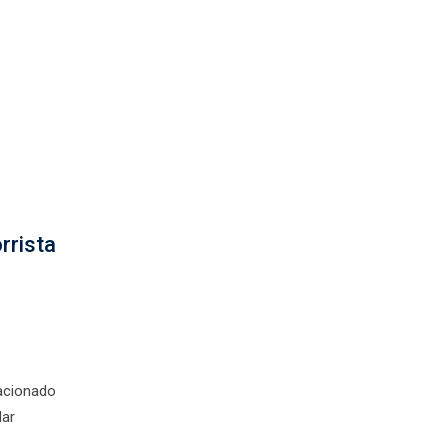
rrista
lacionado
dar