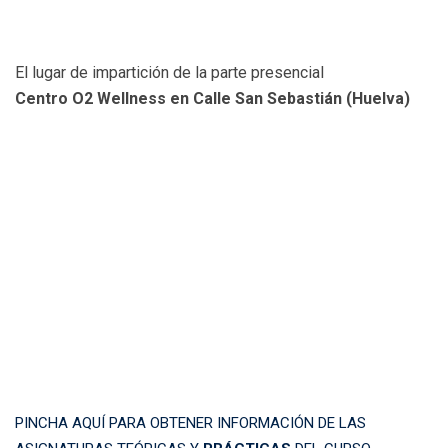
El lugar de impartición de la parte presencial
Centro O2 Wellness en Calle San Sebastián (Huelva)
COSTO DEL CURSO 240 €
En dos pagos.
Primer pago de 120€ al inicio del curso y segundo de 120€ al
iniciar la parte práctica
PINCHA AQUÍ PARA OBTENER INFORMACIÓN DE LAS