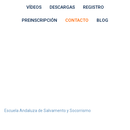
VÍDEOS
DESCARGAS
REGISTRO
PREINSCRIPCIÓN
CONTACTO
BLOG
Curso de
Socorrismo en
Huelva
>
Escuela Andaluza de Salvamento y Socorrismo
Curso de
Socorrismo en Huelva