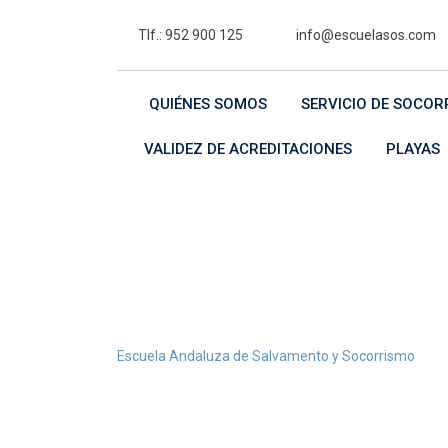
Skip
Tlf.: 952 900 125
info@escuelasos.com
to
content
QUIÉNES SOMOS
SERVICIO DE SOCOR
VALIDEZ DE ACREDITACIONES
PLAYAS
Course Isotope
>
Escuela Andaluza de Salvamento y Socorrismo
Co